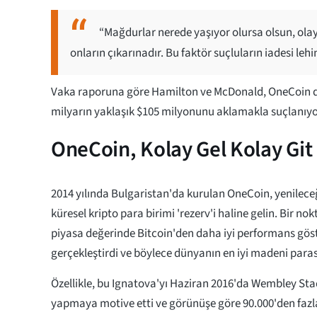
“Mağdurlar nerede yaşıyor olursa olsun, olay
onların çıkarınadır. Bu faktör suçluların iadesi leh
Vaka raporuna göre Hamilton ve McDonald, OneCoin do
milyarın yaklaşık $105 milyonunu aklamakla suçlanıyo
OneCoin, Kolay Gel Kolay Git
2014 yılında Bulgaristan'da kurulan OneCoin, yenilece
küresel kripto para birimi 'rezerv'i haline gelin. Bir no
piyasa değerinde Bitcoin'den daha iyi performans göst
gerçekleştirdi ve böylece dünyanın en iyi madeni paras
Özellikle, bu Ignatova'yı Haziran 2016'da Wembley St
yapmaya motive etti ve görünüşe göre 90.000'den fazla ç