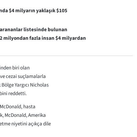
nda $4 milyarın yaklaşık $105
 arananlar listesinde bulunan
2 milyondan fazla insan $4 milyardan
inden biri olan
 ve cezai suçlamalarla
ık Bölge Yargıcı Nicholas
ini reddetti.
t McDonald, hasta
rak, McDonald, Amerika
etme niyetini açıkça dile