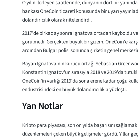
O yılın ilerleyen saatlerinde, dünyanın dört bir yanınd
bankası OneCoin ticareti konusunda bir uyarı yayınladı
dolandırıcılık olarak nitelendirdi.
2017'de birkaç ay sonra Ignatova ortadan kayboldu v
görülmedi. Gerçekten büyük bir gizem. OneCoin'e karşı 
ardından Bulgar polisi sonunda şirketin genel merkezi
Bayan Ignatova'nın kurucu ortağı Sebastian Greenwoo
Konstantin Ignatov'un sırasıyla 2018 ve 2019'da tutukl
OneCoin'in varlığı 2019'da sona erene kadar çoğu kullan
endüstrisindeki en büyük dolandırıcılıkla yüzleşti.
Yan Notlar
Kripto para piyasası, son on yılda başarısını sağlamak 
düzenlemeleri çeken büyük gelişmeler gördü. Yıllar geçt