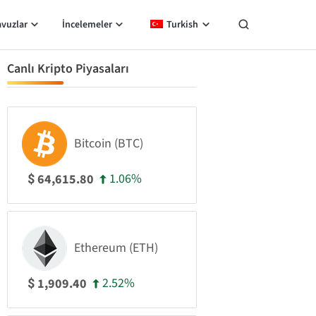
avuzlar
İncelemeler
Turkish
Canlı Kripto Piyasaları
Bitcoin (BTC)
1.06%
64,615.80
$
Ethereum (ETH)
2.52%
1,909.40
$