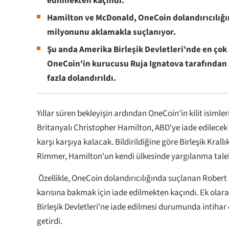
edilmekten kaçındı.
Hamilton ve McDonald, OneCoin dolandırıcılığı
milyonunu aklamakla suçlanıyor.
Şu anda Amerika Birleşik Devletleri'nde en çok
OneCoin'in kurucusu Ruja Ignatova tarafından 
fazla dolandırıldı.
Yıllar süren bekleyişin ardından OneCoin'in kilit isimler
Britanyalı Christopher Hamilton, ABD'ye iade edilecek
karşı karşıya kalacak. Bildirildiğine göre Birleşik Krall
Rimmer, Hamilton'un kendi ülkesinde yargılanma taleb
Özellikle, OneCoin dolandırıcılığında suçlanan Rober
karısına bakmak için iade edilmekten kaçındı. Ek ola
Birleşik Devletleri'ne iade edilmesi durumunda intihar 
getirdi.