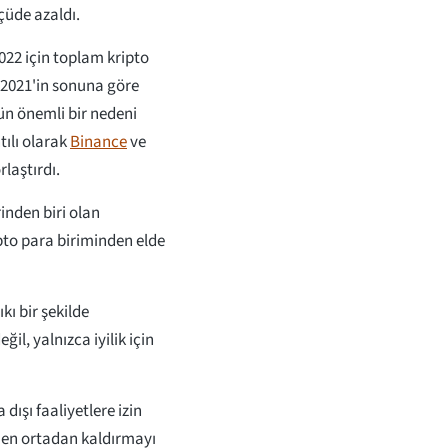
çüde azaldı.
2022 için toplam kripto
z 2021'in sonuna göre
ün önemli bir nedeni
tılı olarak
Binance
ve
rlaştırdı.
inden biri olan
to para biriminden elde
kı bir şekilde
ğil, yalnızca iyilik için
dışı faaliyetlere izin
amen ortadan kaldırmayı