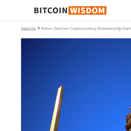
Bitcoin Bilgeliği
>
Haberler
Briton, OneCoin Cryptocurrency Dolandırıcılığı Üze