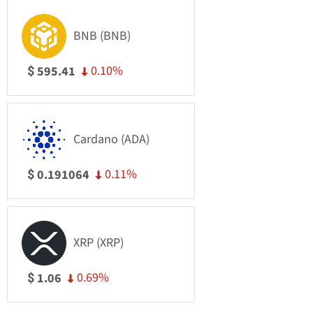
BNB (BNB)
0.10%
595.41
$
Cardano (ADA)
0.11%
0.191064
$
XRP (XRP)
0.69%
1.06
$