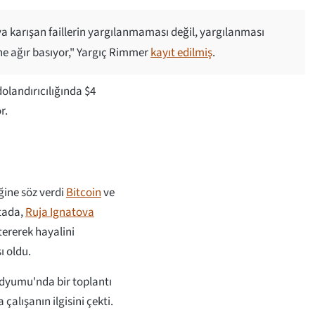
a karışan faillerin yargılanmaması değil, yargılanması
ine ağır basıyor," Yargıç Rimmer
kayıt edilmiş
.
landırıcılığında $4
r.
ğine söz verdi
Bitcoin
ve
ktada,
Ruja Ignatova
ererek hayalini
ı oldu.
adyumu'nda bir toplantı
alışanın ilgisini çekti.