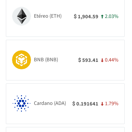
Etéreo (ETH)
2.03%
1,904.59
$
BNB (BNB)
0.44%
593.41
$
Cardano (ADA)
1.79%
0.191641
$