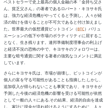
ベストセラーで史上最高の個人金融の本「金持ち父さ
ん、貧乏父さん」の著者であるロバート・キヨサキ氏
は、強力な経済危機がやってくると予測し、人々が経
済の助けを借りることが不可欠であると付け加えまし
た。世界最大の仮想通貨ビットコイン（
BTC
）バリュ
エーションの低下や市場のボラティリティに屈するこ
となく、生き残ります。連邦準備制度理事会の利上げ
と経済不況の恐怖の中で、キヨサキのフォロワーは、
主要な暗号通貨に関する著者の強気なコメントに満足
しています.
さらにキヨサキ氏は、市場が崩壊し、ビットコインが
個人の富を守る可能性があることも指摘した.しかし、
追加収入が得られないことも事実であり、キヨサキが
予測した今後の経済危機の影響を受ける可能性が依然
として一般の人々にある.その結果、経済的自由を達成
し、家計に現金が流れ続けるようにするために、人々