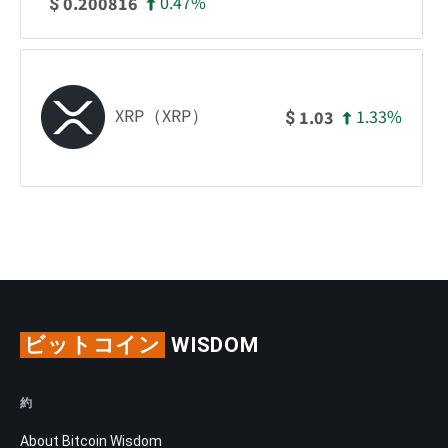
0.47%
0.200816
$
XRP（XRP）
1.33%
1.03
$
ビットコイン
WISDOM
約
About Bitcoin Wisdom