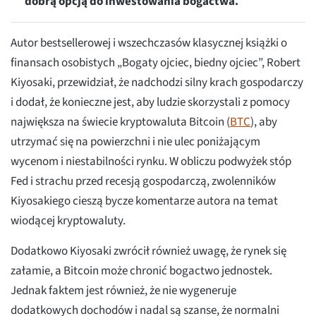
dobrą opcją do inwestowania bogactwa.
Autor bestsellerowej i wszechczasów klasycznej książki o
finansach osobistych „Bogaty ojciec, biedny ojciec”, Robert
Kiyosaki, przewidział, że nadchodzi silny krach gospodarczy
i dodał, że konieczne jest, aby ludzie skorzystali z pomocy
największa na świecie kryptowaluta Bitcoin (
BTC
), aby
utrzymać się na powierzchni i nie ulec poniżającym
wycenom i niestabilności rynku. W obliczu podwyżek stóp
Fed i strachu przed recesją gospodarczą, zwolenników
Kiyosakiego cieszą bycze komentarze autora na temat
wiodącej kryptowaluty.
Dodatkowo Kiyosaki zwrócił również uwagę, że rynek się
załamie, a Bitcoin może chronić bogactwo jednostek.
Jednak faktem jest również, że nie wygeneruje
dodatkowych dochodów i nadal są szanse, że normalni