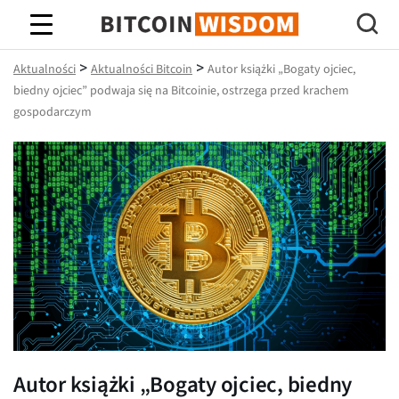
Mądrość Bitcoina
>
>
Aktualności
Aktualności Bitcoin
Autor książki „Bogaty ojciec,
biedny ojciec” podwaja się na Bitcoinie, ostrzega przed krachem
gospodarczym
Autor książki „Bogaty ojciec, biedny