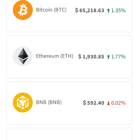
Bitcoin (BTC)
1.35%
65,218.63
$
Ethereum (ETH)
1.77%
1,930.85
$
BNB (BNB)
0.02%
592.40
$