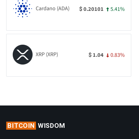
Cardano (ADA)
5.41%
0.20101
$
XRP (XRP)
0.83%
1.04
$
BITCOIN
WISDOM