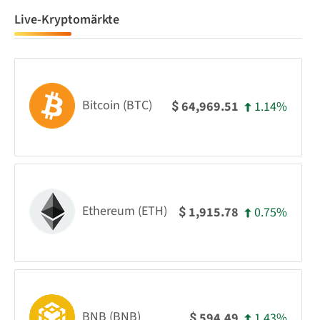
Live-Kryptomärkte
Bitcoin (BTC)
1.14%
64,969.51
$
Ethereum (ETH)
0.75%
1,915.78
$
BNB (BNB)
1.43%
594.49
$