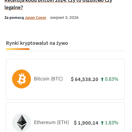
Recenzja kodu Bitcoin 2024: czy to oszustwo czy
legalne?
Za pomocą
Jason Conor
sierpień 3, 2026
Rynki kryptowalut na żywo
Bitcoin (BTC)
0.83%
64,538.20
$
Ethereum (ETH)
1.83%
1,900.14
$