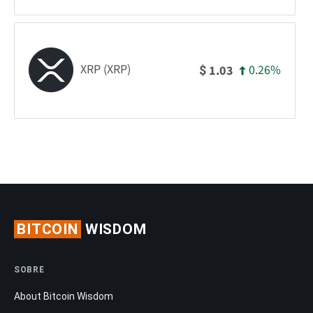
XRP (XRP)
0.26%
1.03
$
BITCOIN
WISDOM
SOBRE
About Bitcoin Wisdom