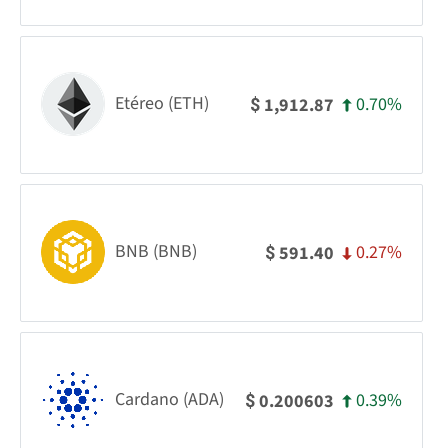
Etéreo (ETH)
0.70%
1,912.87
$
BNB (BNB)
0.27%
591.40
$
Cardano (ADA)
0.39%
0.200603
$