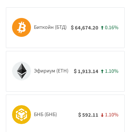
Биткойн (БТД)
0.16%
64,674.20
$
Эфириум (ETH)
1.10%
1,913.14
$
БНБ (БНБ)
1.10%
592.11
$