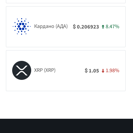
Кардано (АДА)
8.47%
0.206923
$
XRP (XRP)
1.98%
1.05
$