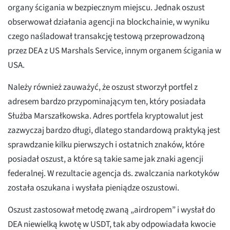
organy ścigania w bezpiecznym miejscu. Jednak oszust
obserwował działania agencji na blockchainie, w wyniku
czego naśladował transakcję testową przeprowadzoną
przez DEA z US Marshals Service, innym organem ścigania w
USA.
Należy również zauważyć, że oszust stworzył portfel z
adresem bardzo przypominającym ten, który posiadała
Służba Marszałkowska. Adres portfela kryptowalut jest
zazwyczaj bardzo długi, dlatego standardową praktyką jest
sprawdzanie kilku pierwszych i ostatnich znaków, które
posiadał oszust, a które są takie same jak znaki agencji
federalnej. W rezultacie agencja ds. zwalczania narkotyków
została oszukana i wysłała pieniądze oszustowi.
Oszust zastosował metodę zwaną „airdropem” i wysłał do
DEA niewielką kwotę w USDT, tak aby odpowiadała kwocie