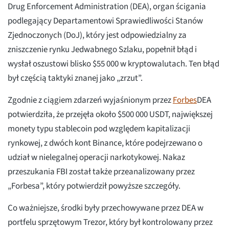
Drug Enforcement Administration (DEA), organ ścigania
podlegający Departamentowi Sprawiedliwości Stanów
Zjednoczonych (DoJ), który jest odpowiedzialny za
zniszczenie rynku Jedwabnego Szlaku, popełnił błąd i
wysłał oszustowi blisko $55 000 w kryptowalutach. Ten błąd
był częścią taktyki znanej jako „zrzut”.
Zgodnie z ciągiem zdarzeń wyjaśnionym przez
Forbes
DEA
potwierdziła, że przejęła około $500 000 USDT, największej
monety typu stablecoin pod względem kapitalizacji
rynkowej, z dwóch kont Binance, które podejrzewano o
udział w nielegalnej operacji narkotykowej. Nakaz
przeszukania FBI został także przeanalizowany przez
„Forbesa”, który potwierdził powyższe szczegóły.
Co ważniejsze, środki były przechowywane przez DEA w
portfelu sprzętowym Trezor, który był kontrolowany przez