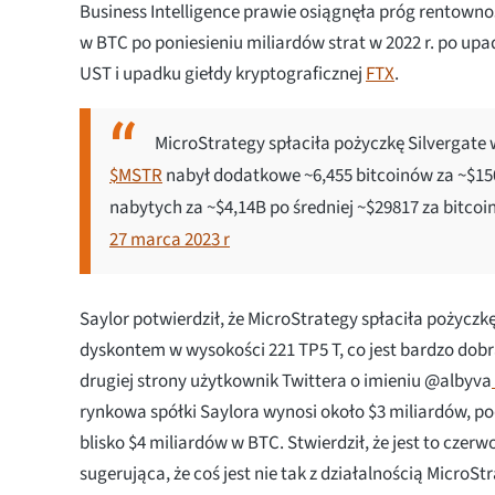
Business Intelligence prawie osiągnęła próg rentownoś
w BTC po poniesieniu miliardów strat w 2022 r. po upa
UST i upadku giełdy kryptograficznej
FTX
.
MicroStrategy spłaciła pożyczkę Silvergate
$MSTR
nabył dodatkowe ~6,455 bitcoinów za ~$15
nabytych za ~$4,14B po średniej ~$29817 za bitcoi
27 marca 2023 r
Saylor potwierdził, że MicroStrategy spłaciła pożyczkę
dyskontem w wysokości 221 TP5 T, co jest bardzo dobrą
drugiej strony użytkownik Twittera o imieniu @albyva
rynkowa spółki Saylora wynosi około $3 miliardów, p
blisko $4 miliardów w BTC. Stwierdził, że jest to czerw
sugerująca, że coś jest nie tak z działalnością MicroSt