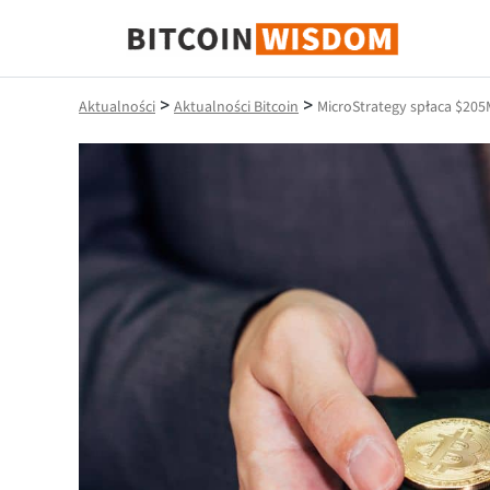
Mądrość Bitcoina
>
>
Aktualności
Aktualności Bitcoin
MicroStrategy spłaca $205