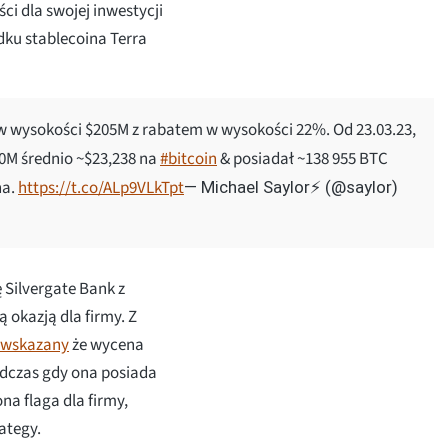
ci dla swojej inwestycji
dku stablecoina Terra
 w wysokości $205M z rabatem w wysokości 22%. Od 23.03.23,
0M średnio ~$23,238 na
#bitcoin
& posiadał ~138 955 BTC
na.
https://t.co/ALp9VLkTpt
— Michael Saylor⚡️ (@saylor)
 Silvergate Bank z
 okazją dla firmy. Z
wskazany
że wycena
odczas gdy ona posiada
ona flaga dla firmy,
rategy.