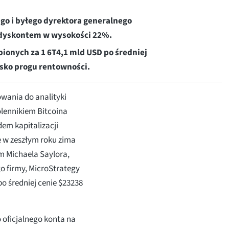
o i byłego dyrektora generalnego
z dyskontem w wysokości 22%.
pionych za 1 6T4,1 mld USD po średniej
lisko progu rentowności.
wania do analityki
olennikiem Bitcoina
dem kapitalizacji
 w zeszłym roku zima
m Michaela Saylora,
o firmy, MicroStrategy
o średniej cenie $23238
 oficjalnego konta na