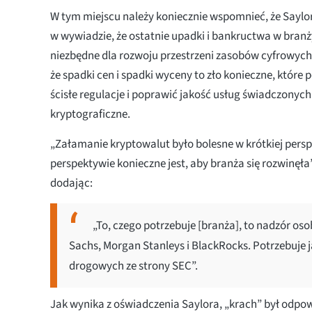
W tym miejscu należy koniecznie wspomnieć, że Saylo
w wywiadzie, że ostatnie upadki i bankructwa w branż
niezbędne dla rozwoju przestrzeni zasobów cyfrowych.
że spadki cen i spadki wyceny to zło konieczne, któr
ścisłe regulacje i poprawić jakość usług świadczonych
kryptograficzne.
„Załamanie kryptowalut było bolesne w krótkiej perspe
perspektywie konieczne jest, aby branża się rozwinęła”
dodając:
„To, czego potrzebuje [branża], to nadzór oso
Sachs, Morgan Stanleys i BlackRocks. Potrzebuje
drogowych ze strony SEC”.
Jak wynika z oświadczenia Saylora, „krach” był odpow