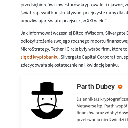
przedsiębiorców i inwestorów kryptowalut i ujawnił, ż
świat zapewnił konstruktywne, przejrzyste ramy dla 
umożliwiając światu przejście „w XXI wiek .”
Jak informował wcześniej BitcoinWisdom, Silvergate 
odłożył złożenie swojego rocznego raportu finansoweg
MicroStrategy, Tether i Circle były wśród firm, które to
się od kryptobanku
. Silvergate Capital Corporation, 
zdecydowała się ostatecznie na likwidację banku.
Parth Dubey
Dziennikarz kryptograficz
Metaverse itp. Parth wspó
finansów oraz zdobył dośw
przetrwaniu niedźwiedzi i h