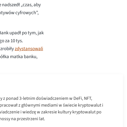
e nadszedł „czas, aby
aktywów cyfrowych”,
Bank upadł po tym, jak
o za 10 tys.
 zrobiły
zdystansowali
spółka matka banku,
ny z ponad 3-letnim doświadczeniem w DeFi, NFT,
łpracował z głównymi mediami w świecie kryptowalut i
iadczenie i wiedzę w zakresie kultury kryptowalut po
ossy na przestrzeni lat.