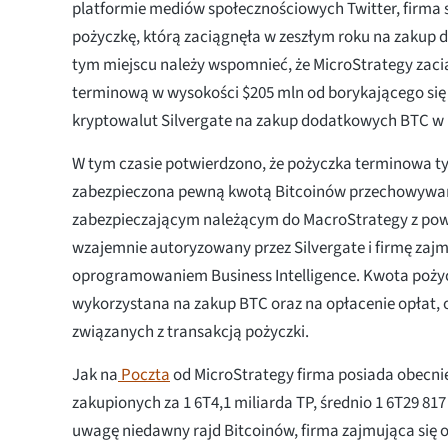
platformie mediów społecznościowych Twitter, firma 
pożyczkę, którą zaciągnęła w zeszłym roku na zakup
tym miejscu należy wspomnieć, że MicroStrategy zac
terminową w wysokości $205 mln od borykającego si
kryptowalut Silvergate na zakup dodatkowych BTC w 
W tym czasie potwierdzono, że pożyczka terminowa t
zabezpieczona pewną kwotą Bitcoinów przechowywa
zabezpieczającym należącym do MacroStrategy z powi
wzajemnie autoryzowany przez Silvergate i firmę zajm
oprogramowaniem Business Intelligence. Kwota pożyc
wykorzystana na zakup BTC oraz na opłacenie opłat,
związanych z transakcją pożyczki.
Jak na
Poczta
od MicroStrategy firma posiada obecnie
zakupionych za 1 6T4,1 miliarda TP, średnio 1 6T29 81
uwagę niedawny rajd Bitcoinów, firma zajmująca si