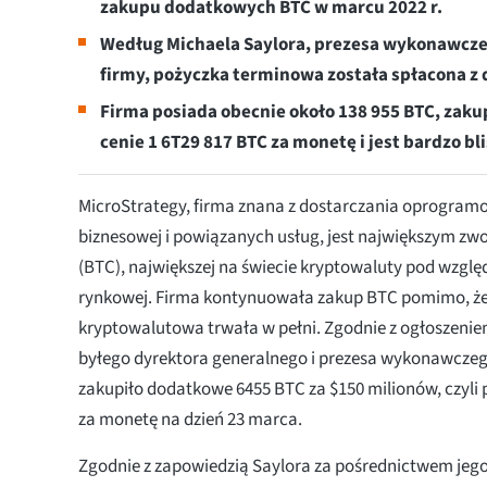
zakupu dodatkowych BTC w marcu 2022 r.
Według Michaela Saylora, prezesa wykonawczeg
firmy, pożyczka terminowa została spłacona 
Firma posiada obecnie około 138 955 BTC, zaku
cenie 1 6T29 817 BTC za monetę i jest bardzo b
MicroStrategy, firma znana z dostarczania oprogramo
biznesowej i powiązanych usług, jest największym zw
(BTC), największej na świecie kryptowaluty pod wzglę
rynkowej. Firma kontynuowała zakup BTC pomimo, że
kryptowalutowa trwała w pełni. Zgodnie z ogłoszenie
byłego dyrektora generalnego i prezesa wykonawczeg
zakupiło dodatkowe 6455 BTC za $150 milionów, czyli p
za monetę na dzień 23 marca.
Zgodnie z zapowiedzią Saylora za pośrednictwem jego