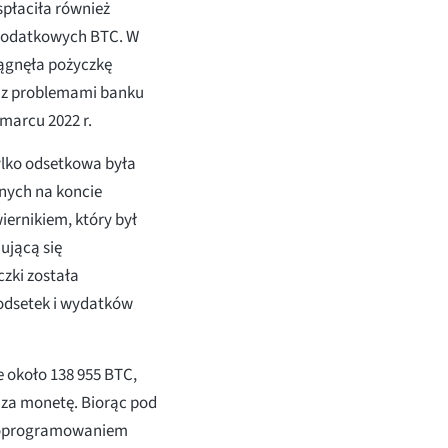
spłaciła również
 dodatkowych BTC. W
iągnęła pożyczkę
ę z problemami banku
marcu 2022 r.
ylko odsetkowa była
nych na koncie
ernikiem, który był
ującą się
zki została
 odsetek i wydatków
 około 138 955 BTC,
7 za monetę. Biorąc pod
ę oprogramowaniem