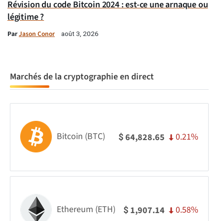
Révision du code Bitcoin 2024 : est-ce une arnaque ou
légitime ?
Par
Jason Conor
août 3, 2026
Marchés de la cryptographie en direct
Bitcoin (BTC)
0.21%
64,828.65
$
Ethereum (ETH)
0.58%
1,907.14
$