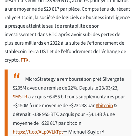
désormais environ 138 955 BTC, achetés pour $4,1 milliards
à une moyenne de $29 817 par pièce. Compte tenu du récent
rallye Bitcoin, la société de logiciels de business intelligence
a presque atteint le seuil de rentabilité de son
investissement dans BTC après avoir subi des pertes de
plusieurs milliards en 2022 à la suite de l'effondrement de
stablecoin Terra UST et de l'effondrement de l'échange de
crypto.
FTX
.
MicroStrategy a remboursé son prêt Silvergate
$205M avec une remise de 22%. Depuis le 23/03/23,
$MSTR
a acquis ~6 455 bitcoins supplémentaires pour
~$150M à une moyenne de ~$23 238 par
#bitcoin
&
détenait ~138 955 BTC acquis pour ~$4.14B à une
moyenne de ~$29 817 par bitcoin.
https://t.co/ALp9VLkTpt
— Michael Saylor⚡️