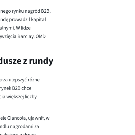
anego rynku nagród B2B,
undę prowadził kapitał
lnymi. W lidze
ięwzięcia Barclay, OMD
dusze z rundy
rza ulepszyć różne
rynek B2B chce
ia większej liczby
ele Giancola, ujawnił, w
andlu nagrodami za