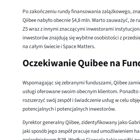
Po zakończeniu rundy finansowania zalążkowego, zn
Qiibee nabyło obecnie $4,8 mln. Warto zauważyć, że r
Z5 wraz z innymi znaczącymi inwestorami instytucjona
inwestorów znajdują się wybitne osobistości z przeds
na całym świecie i Space Matters.
Oczekiwanie Quibee na Fun
Wspomagając się zebranymi funduszami, Qiibee zamie
usługi oferowane swoim obecnym klientom. Ponadto 
rozszerzyć swój zespół i świadczenie usług w celu objęc
potencjalnych i potencjalnych inwestorów.
Dyrektor generalny Qiibee, zidentyfikowany jako Gabri
jaki sposób jego zespół pracuje nad umożliwieniem h