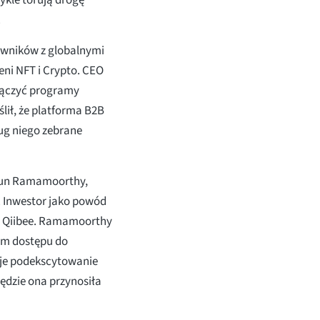
ykle torują drogę
.
owników z globalnymi
eni NFT i Crypto. CEO
łączyć programy
lił, że platforma B2B
ug niego zebrane
 Arun Ramamoorthy,
. Inwestor jako powód
ię Qiibee. Ramamoorthy
om dostępu do
oje podekscytowanie
będzie ona przynosiła