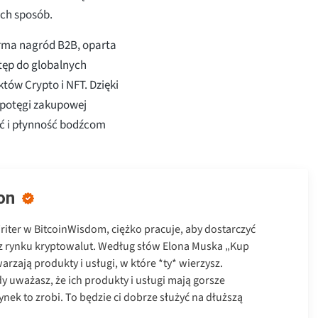
ch sposób.
orma nagród B2B, oparta
tęp do globalnych
tów Crypto i NFT. Dzięki
 potęgi zakupowej
ć i płynność bodźcom
on
Writer w BitcoinWisdom, ciężko pracuje, aby dostarczyć
z rynku kryptowalut. Według słów Elona Muska „Kup
warzają produkty i usługi, w które *ty* wierzysz.
y uważasz, że ich produkty i usługi mają gorsze
rynek to zrobi. To będzie ci dobrze służyć na dłuższą