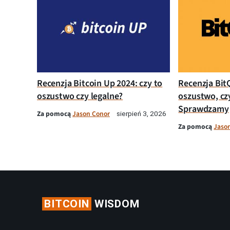
Recenzja Bitcoin Up 2024: czy to
Recenzja Bit
oszustwo czy legalne?
oszustwo, cz
Sprawdzamy
Za pomocą
Jason Conor
sierpień 3, 2026
Za pomocą
Jaso
BITCOIN
WISDOM