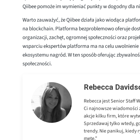
Qiibee pomoże im wymieniać punkty w dogodny dla ni
Warto zauważyć, że Qiibee działa jako wiodąca platf
na blockchain. Platforma bezproblemowo oferuje dos
organizacji, zachęt, ogromnej społeczności oraz projek
wsparciu ekspertów platforma ma na celu uwolnienie
ekosystemu nagród. W ten sposób oferując zbywalnoś
społeczności.
Rebecca Davids
Rebecca jest Senior Staff 
Ci najnowsze wiadomości 
akcje kilku firm, które wyt
Sprzedawaj tylko wtedy, gd
trendy. Nie panikuj, kiedy 
metę.”