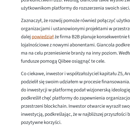
pośrednictwem B2B. Według Giancola takie wysiłki zw
użytkownikom platformy do rozszerzenia swoich sieci
Zaznaczył, że rozwój pomoże również połączyć użytk
organizacjami i ustanowionymi projektami w przestrz
dalej
powiedział
że firma B2B planuje konsekwentnie 
lojalnościowe z nowymi abonentami. Giancola podkreś
ma na celu przeniesienie branży na inny poziom. Wedł
fundusze pomogą Qiibee osiągnąć te cele.
Co ciekawe, inwestor i współzałożyciel kapitału Z5,
podzielił się swoim udziałem w procesie finansowania
do inwestycji w platformę podał wizjonerską ideolog
podkreślił chęć platformy do zapewnienia organizacj
przestrzeni blockchain. Inwestor otwarcie wyraził sw
inwestycją, podkreślając, że w najbliższej przyszłości 
pozytywne korzyści.