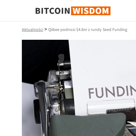
Mądrość Bitcoina
>
Aktualności
Qiibee podnosi $4.8m z rundy Seed Funding