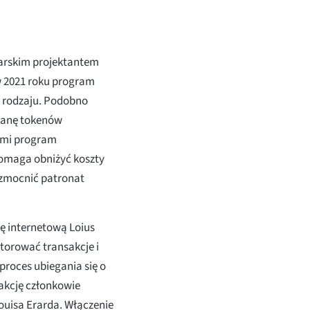
carskim projektantem
 2021 roku program
o rodzaju. Podobno
ianę tokenów
iami program
pomaga obniżyć koszty
wzmocnić patronat
ję internetową Loius
torować transakcje i
proces ubiegania się o
akcję członkowie
ouisa Erarda. Włączenie