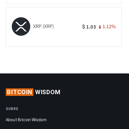
XRP (XRP)
1.12%
1.03
$
BITCOIN
WISDOM
SOBRE
About Bitcoin Wisdom