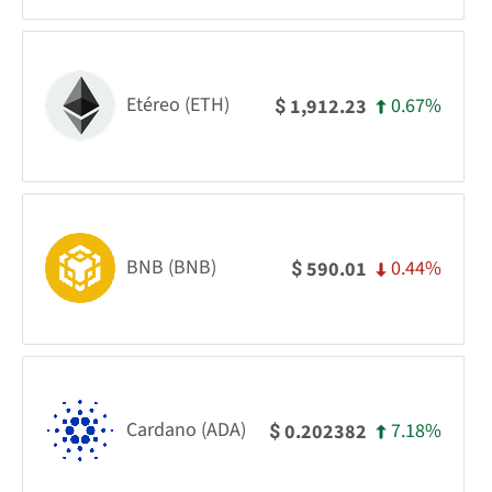
Etéreo (ETH)
0.67%
1,912.23
$
BNB (BNB)
0.44%
590.01
$
Cardano (ADA)
7.18%
0.202382
$