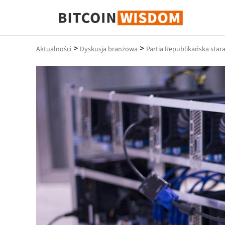
Mądrość Bitcoina
>
>
Aktualności
Dyskusja branżowa
Partia Republikańska star