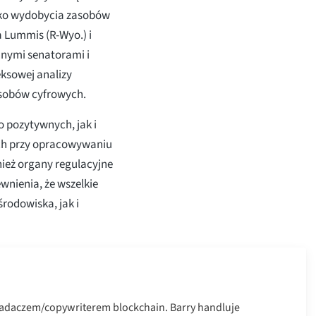
ko wydobycia zasobów
 Lummis (R-Wyo.) i
nnymi senatorami i
ksowej analizy
asobów cyfrowych.
 pozytywnych, jak i
ch przy opracowywaniu
nież organy regulacyjne
wnienia, że wszelkie
środowiska, jak i
badaczem/copywriterem blockchain. Barry handluje