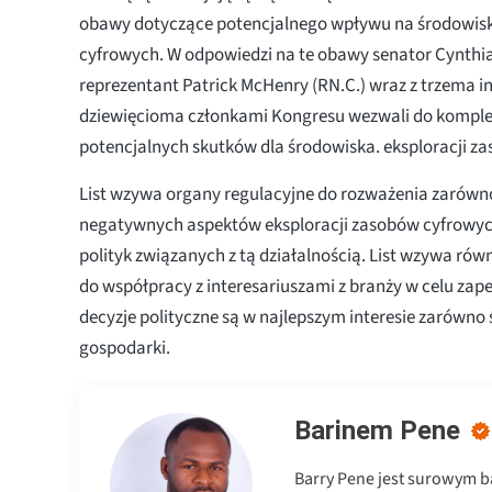
obawy dotyczące potencjalnego wpływu na środowis
cyfrowych. W odpowiedzi na te obawy senator Cynthia
reprezentant Patrick McHenry (RN.C.) wraz z trzema i
dziewięcioma członkami Kongresu wezwali do komple
potencjalnych skutków dla środowiska. eksploracji z
List wzywa organy regulacyjne do rozważenia zarówno
negatywnych aspektów eksploracji zasobów cyfrowy
polityk związanych z tą działalnością. List wzywa rów
do współpracy z interesariuszami z branży w celu zape
decyzje polityczne są w najlepszym interesie zarówno 
gospodarki.
Barinem Pene
Barry Pene jest surowym 