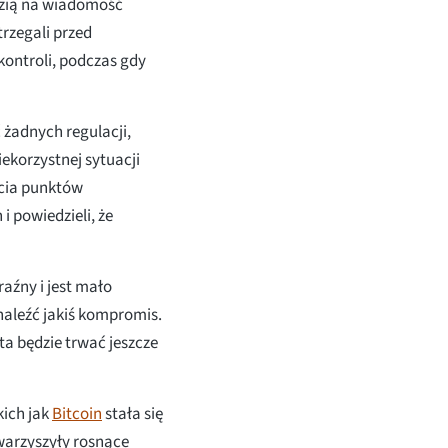
dzią na wiadomość
rzegali przed
ontroli, podczas gdy
 żadnych regulacji,
ekorzystnej sytuacji
ycia punktów
 powiedzieli, że
aźny i jest mało
naleźć jakiś kompromis.
ta będzie trwać jeszcze
kich jak
Bitcoin
stała się
warzyszyły rosnące