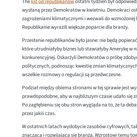
The
list od republikanów
ostatni tydzień był odpowie
wysłaną przez Demokratów w kwietniu. Demokraci ost
zagrożeniami klimatycznymi i wezwali do wzmożonej k
Republikanie wyrazili większe poparcie dla branży.
Przesłanie republikanów było jasne: nie będą popierać
które utrudniałyby biznes lub stawiałyby Amerykę w ni
konkurencyjnej. Oskarżyli Demokratów o próbę zdob
politycznych, podnosząc kwestię zmian klimatycznych i
wszelkie rozmowy o regulacji są przedwczesne.
Podział między obiema stronami w tej sprawie jest wyr
prawdopodobne, aby w najbliższym czasie udało się z
Po zagłębieniu się obu stron wygląda na to, że ta deba
przez jakiś czas.
W ostatnich latach wydobycie zasobów cyfrowych, ta
znaczącą i rozwijającą się branżą. Wzrostowi temu to