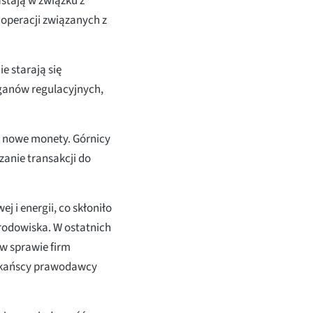
stają w związku z
 operacji związanych z
e starają się
ganów regulacyjnych,
ą nowe monety. Górnicy
anie transakcji do
 i energii, co skłoniło
rodowiska. W ostatnich
 w sprawie firm
likańscy prawodawcy