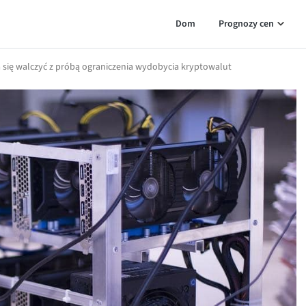
Dom
Prognozy cen
a się walczyć z próbą ograniczenia wydobycia kryptowalut