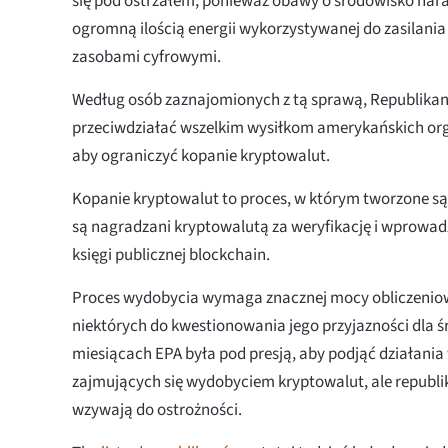
się pod ostrzałem, ponieważ obawy o środowisko nara
ogromną ilością energii wykorzystywanej do zasilania
zasobami cyfrowymi.
Według osób zaznajomionych z tą sprawą, Republikani
przeciwdziałać wszelkim wysiłkom amerykańskich or
aby ograniczyć kopanie kryptowalut.
Kopanie kryptowalut to proces, w którym tworzone s
są nagradzani kryptowalutą za weryfikację i wprowadz
księgi publicznej blockchain.
Proces wydobycia wymaga znacznej mocy obliczeniowej
niektórych do kwestionowania jego przyjazności dla ś
miesiącach EPA była pod presją, aby podjąć działania
zajmujących się wydobyciem kryptowalut, ale repub
wzywają do ostrożności.