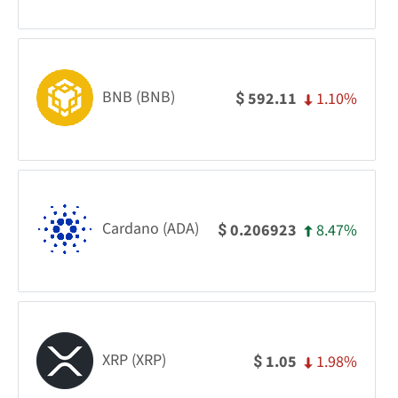
BNB (BNB)
1.10%
592.11
$
Cardano (ADA)
8.47%
0.206923
$
XRP (XRP)
1.98%
1.05
$