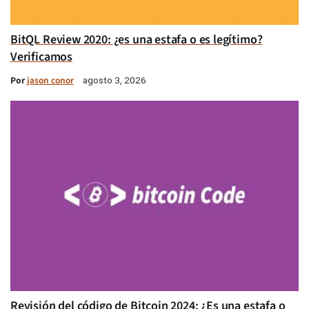
BitQL Review 2020: ¿es una estafa o es legítimo?
Verificamos
Por
jason conor
agosto 3, 2026
Revisión del código de Bitcoin 2024: ¿Es una estafa o