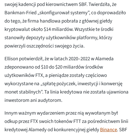
swojej kadencji pod kierownictwem SBF. Twierdziła, że
Bankman-Fried „skonfigurował systemy”, co doprowadziło
do tego, że firma handlowa pobrała z głównej giełdy
kryptowalut około $14 miliardów. Wszystkie te środki
stanowiły depozyty użytkowników platformy, którzy
powierzyli oszczędności swojego życia.
Ellison potwierdził, że w latach 2020–2022 w Alameda
zdeponowano od $10 do $20 miliardów środków
użytkowników FTX, a pieniądze zostały częściowo
wykorzystane na „spłatę pożyczek, inwestycji i konwersję
monet stabilnych”. Ta linia kredytowa nie została ujawniona
inwestorom ani audytorom.
Innym ważnym wydarzeniem przez nią wywołanym był
odkup przez FTX swoich tokenów FTT za pośrednictwem linii
kredytowej Alamedy od konkurencyjnej giełdy
Binance
. SBF