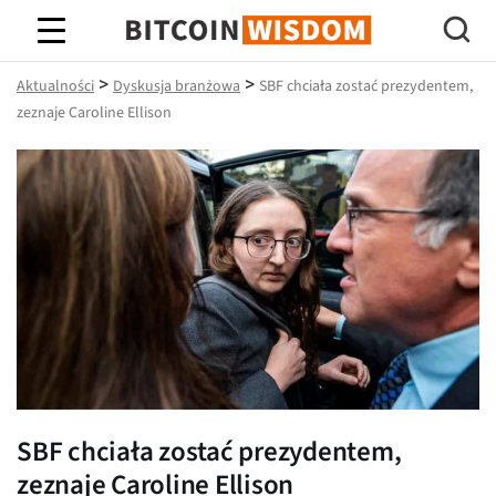
Mądrość Bitcoina
>
>
Aktualności
Dyskusja branżowa
SBF chciała zostać prezydentem,
zeznaje Caroline Ellison
SBF chciała zostać prezydentem,
zeznaje Caroline Ellison