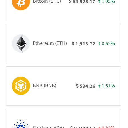
Bitcoin (BTC)
1.05%
64,928.17
$
Ethereum (ETH)
0.65%
1,913.72
$
BNB (BNB)
1.51%
594.26
$
Cardano (ADA)