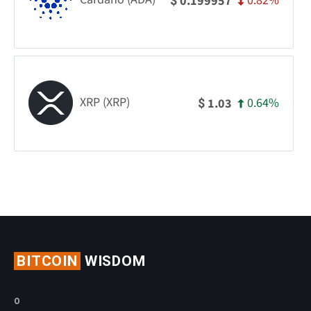
0.82%
0.199957
$
XRP (XRP)
0.64%
1.03
$
BITCOIN
WISDOM
O