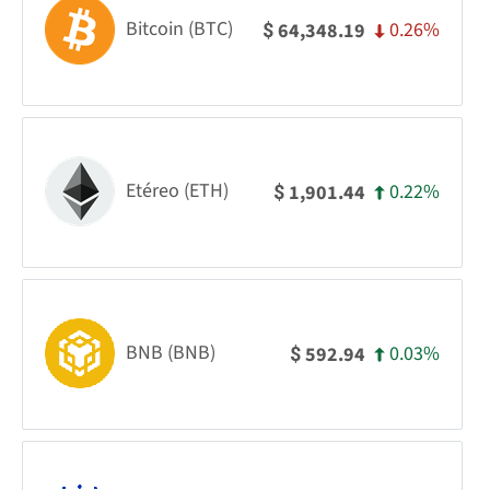
Bitcoin (BTC)
0.26%
64,348.19
$
Etéreo (ETH)
0.22%
1,901.44
$
BNB (BNB)
0.03%
592.94
$