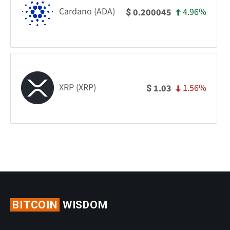
Cardano (ADA)
4.96%
0.200045
$
XRP (XRP)
1.56%
1.03
$
BITCOIN
WISDOM