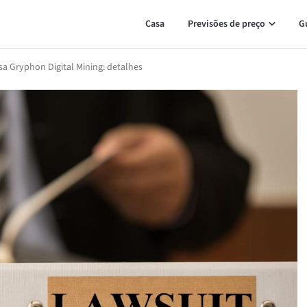
Casa
Previsões de preço
G
a Gryphon Digital Mining: detalhes