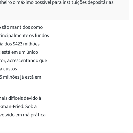
heiro o máximo possível para instituições depositárias
ro são mantidos como
principalmente os fundos
ria dos $423 milhões
s está em um único
etor, acrescentando que
a custos
85 milhões já está em
is difíceis devido à
kman-Fried. Sob a
nvolvido em má prática