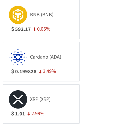
BNB (BNB)
0.05%
592.17
$
Cardano (ADA)
3.49%
0.199828
$
XRP (XRP)
2.99%
1.01
$