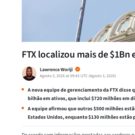
FTX localizou mais de $1Bn 
Lawrence Woriji
Agosto 3, 2026 at 09:43 UTC
(
Agosto 3, 2026
)
A nova equipe de gerenciamento da FTX disse 
bilhão em ativos, que inclui $720 milhões em d
A equipe afirmou que outros $500 milhões estã
Estados Unidos, enquanto $130 milhões estão 
De acordo com informações prestadas aos credores na 