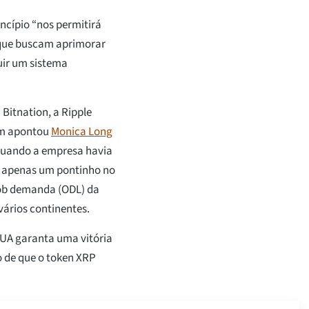
ncípio “nos permitirá
o que buscam aprimorar
uir um sistema
Bitnation, a Ripple
ém apontou
Monica Long
 quando a empresa havia
a apenas um pontinho no
 sob demanda (ODL) da
vários continentes.
EUA garanta uma vitória
o de que o token XRP