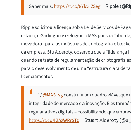
Saber mais:
https://t.co/8Ylc3lZSeg
— Ripple (@Ri
Ripple solicitou a licença sob a Lei de Serviços de Pa
estado, e Garlinghouse elogiou o MAS por sua “abor
inovadora” para as indústrias de criptografia e blockch
da empresa, Stu Alderoty, observou que a “liderança i
quando se trata de regulamentação de criptografia e
para o desenvolvimento de uma “estrutura clara de t
licenciamento”.
1/
@MAS_sg
construiu um quadro viável que 
integridade do mercado e a inovação. Eles també
regular ativos digitais – possibilitando que empr
https://t.co/KLYzWRrST0
— Stuart Alderoty (@s