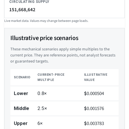
CIRCULATING SUPPLY
151,668,642
Live market data. Values may change between page loads.
Illustrative price scenarios
These mechanical scenarios apply simple multiples to the
current price. They are reference points, not analyst forecasts
or guaranteed targets.
CURRENT-PRICE
ILLUSTRATIVE
SCENARIO
MULTIPLE
VALUE
$
0.000504
Lower
0.8×
$
0.001576
Middle
2.5×
$
0.003783
Upper
6×