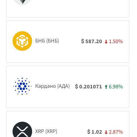
БНБ (БНБ)
1.50%
587.20
$
Кардано (АДА)
6.98%
0.201071
$
XRP (XRP)
2.87%
1.02
$