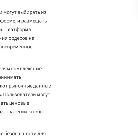
ли могут выбирать из
тформе, и размещать
ми. Платформа
ния ордеров на
своевременное
телям комплексные
принимать
ают рыночные данные
в. Пользователи могут
ать ценовые
 стратегии, чтобы
ие безопасности для