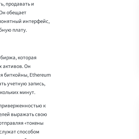
ь, продавать и
 Он обещает
понятный интерфейс,
бную плату.
 биржа, которая
 активов. Он
я биткойны, Ethereum
дать учетную запись,
скольких минут.
й приверженностью к
елей выражать свою
отправляя «токены
 служат способом