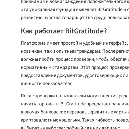
признания и вознаграждения положительного вк
Эта уникальная функция выделяет BitGratitude и 
развитию чувства товарищества среди пользова
Как работает BitGratitude?
Платформа имеет простой и удобный интерфейс, 
новичкам, так и опытным трейдерам. После реги
должны пройти процесс проверки, чтобы обеспеч
нормативным стандартам. Этот процесс проверк
предоставление документов, удостоверяющих лич
личности пользователя.
После проверки пользователи могут внести средст
начать торговать. BitGratitude предлагает разли
включая банковские переводы, кредитные карты 
криптовалютные кошельки. Такая гибкость позво
выбирать наиболее удобный для них вариант.