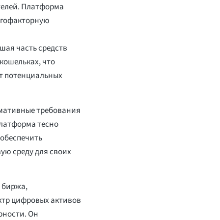
телей. Платформа
огофакторную
шая часть средств
кошельках, что
т потенциальных
ормативные требования
Платформа тесно
 обеспечить
ую среду для своих
 биржа,
ктр цифровых активов
рности. Он