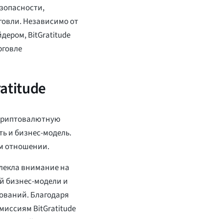
зопасности,
говли. Независимо от
дером, BitGratitude
рговле
atitude
 криптовалютную
ь и бизнес-модель.
ом отношении.
влекла внимание на
й бизнес-модели и
ований. Благодаря
иссиям BitGratitude