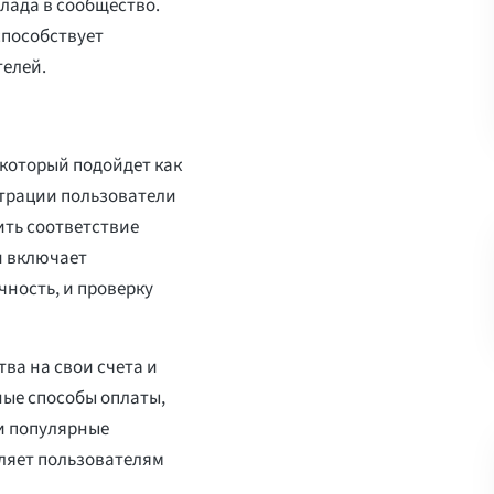
лада в сообщество.
способствует
телей.
который подойдет как
страции пользователи
ить соответствие
и включает
ность, и проверку
ва на свои счета и
чные способы оплаты,
и популярные
ляет пользователям