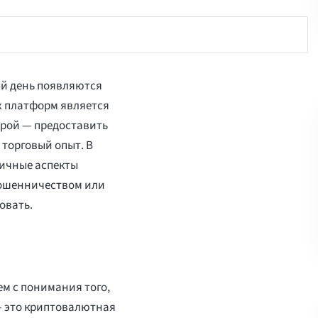
й день появляются
х платформ является
орой — предоставить
торговый опыт. В
личные аспекты
 мошенничеством или
овать.
ем с понимания того,
e — это криптовалютная