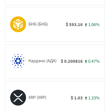
БНБ (БНБ)
1.06%
593.16
$
Кардано (АДА)
0.47%
0.200816
$
XRP (XRP)
1.33%
1.03
$