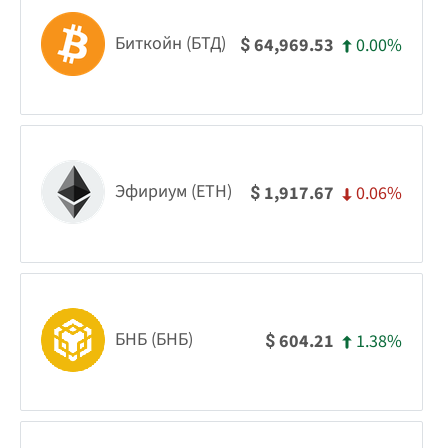
Биткойн (БТД)
0.00%
64,969.53
$
Эфириум (ETH)
0.06%
1,917.67
$
БНБ (БНБ)
1.38%
604.21
$