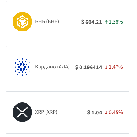
БНБ (БНБ)
1.38%
604.21
$
Кардано (АДА)
1.47%
0.196414
$
XRP (XRP)
0.45%
1.04
$