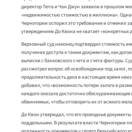
директор Terra и Чан Джун заявили в прошлом ме
«недвижимостью стоимостью в миллионы». Одна
Черногории оспорил это требование и отменил зал
утверждениям До Квона не хватает «конкретных д
Верховный суд наконец подтвердил стоимость и
получения доступа к таким документам, как дого
выписки с банковского счета и счета-фактуры. Суд
рассмотрел вопрос об освобождении под залог, п
продолжительность дела в настоящее время неиз
добавил, что «возможность потери залога в размер
каждого оказала достаточно обескураживающее 
обвиняемых, чтобы отговорить их от всякого жел
До Квон утверждал, что его проездные документы
поддельными. В результате власти Черногории п
подлинность документов у своего бельгийского к