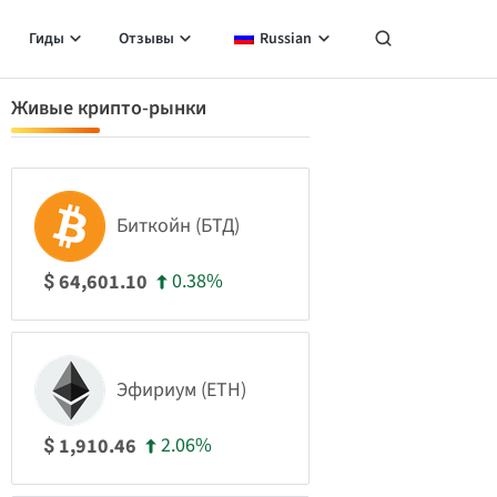
Гиды
Отзывы
Russian
Живые крипто-рынки
Биткойн (БТД)
0.38%
64,601.10
$
Эфириум (ETH)
2.06%
1,910.46
$