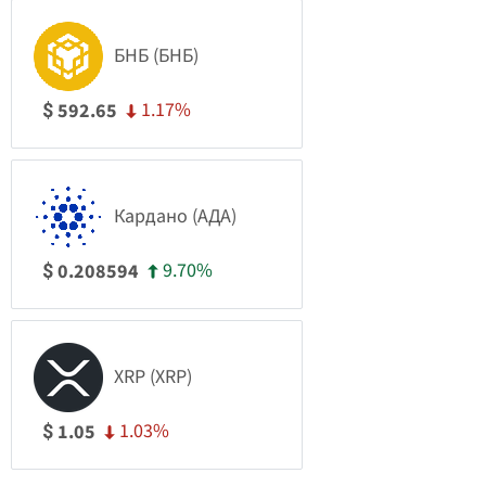
БНБ (БНБ)
1.17%
592.65
$
Кардано (АДА)
9.70%
0.208594
$
XRP (XRP)
1.03%
1.05
$