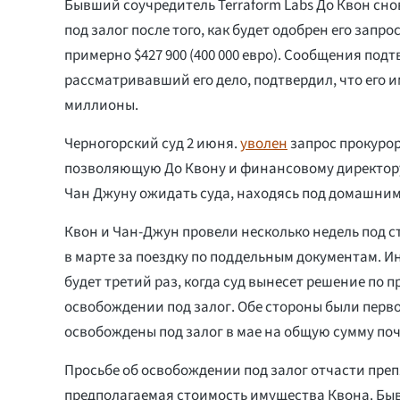
Бывший соучредитель Terraform Labs До Квон сно
под залог после того, как будет одобрен его запро
примерно $427 900 (400 000 евро). Сообщения подт
рассматривавший его дело, подтвердил, что его 
миллионы.
Черногорский суд 2 июня.
уволен
запрос прокурор
позволяющую До Квону и финансовому директору 
Чан Джуну ожидать суда, находясь под домашним
Квон и Чан-Джун провели несколько недель под 
в марте за поездку по поддельным документам. Ин
будет третий раз, когда суд вынесет решение по п
освобождении под залог. Обе стороны были перв
освобождены под залог в мае на общую сумму почт
Просьбе об освобождении под залог отчасти пре
предполагаемая стоимость имущества Квона. Б