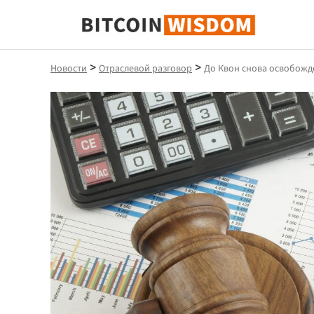
Биткойн Мудрость
>
>
Новости
Отраслевой разговор
До Квон снова освобожд