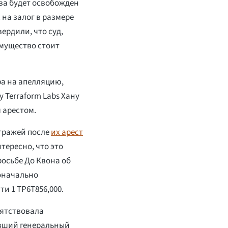
ва будет освобожден
с на залог в размере
вердили, что суд,
имущество стоит
а на апелляцию,
Terraform Labs Хану
 арестом.
стражей после
их арест
тересно, что это
росьбе До Квона об
оначально
и 1 TP6T856,000.
пятствовала
ывший генеральный