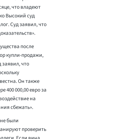
сяце, что владеют
ко Высокий суд
ог. Суд заявил, что
оказательств».
мущества после
вор купли-продажи,
 заявил, что
оскольку
вестна. Он также
е 400 000,00 евро за
воздействие на
ания сбежать».
 не были
ланируют проверить
оллеги. Если вина