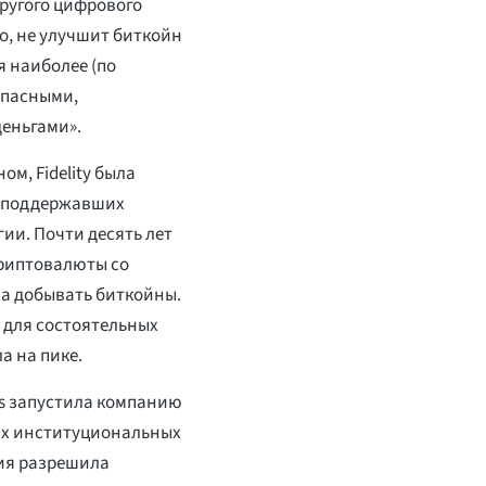
ругого цифрового
о, не улучшит биткойн
я наиболее (по
опасными,
еньгами».
м, Fidelity была
, поддержавших
ии. Почти десять лет
риптовалюты со
ала добывать биткойны.
 для состоятельных
а на пике.
nts запустила компанию
их институциональных
ния разрешила