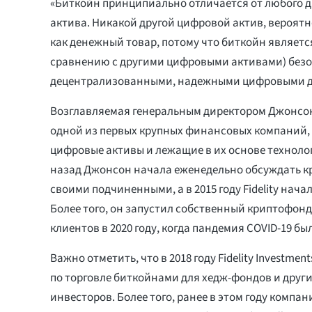
«Биткойн принципиально отличается от любого д
актива. Никакой другой цифровой актив, вероятн
как денежный товар, потому что биткойн являетс
сравнению с другими цифровыми активами) без
децентрализованными, надежными цифровыми д
Возглавляемая генеральным директором Джонсоно
одной из первых крупных финансовых компаний
цифровые активы и лежащие в их основе технолог
назад Джонсон начала еженедельно обсуждать к
своими подчиненными, а в 2015 году Fidelity нач
Более того, он запустил собственный криптофонд
клиентов в 2020 году, когда пандемия COVID-19 был
Важно отметить, что в 2018 году Fidelity Investme
по торговле биткойнами для хедж-фондов и друг
инвесторов. Более того, ранее в этом году компа