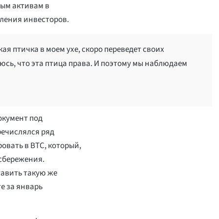
вым активам в
оления инвесторов.
ькая птичка в моем ухе, скоро переведет своих
юсь, что эта птица права. И поэтому мы наблюдаем
документ под
речислялся ряд
овать в BTC, который,
 сбережения.
тавить такую же
е за январь