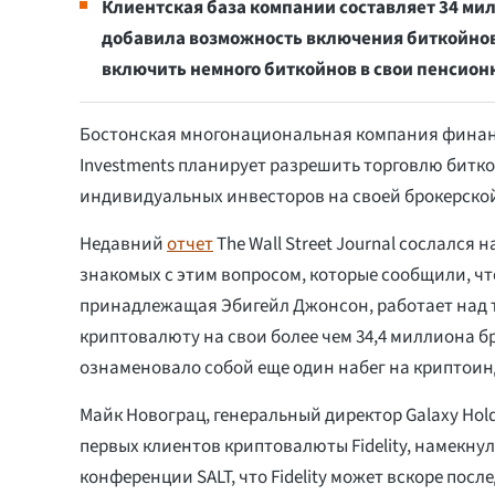
Клиентская база компании составляет 34 мил
добавила возможность включения биткойнов в 
включить немного биткойнов в свои пенсио
Бостонская многонациональная компания финансо
Investments планирует разрешить торговлю битк
индивидуальных инвесторов на своей брокерско
Недавний
отчет
The Wall Street Journal сослался
знакомых с этим вопросом, которые сообщили, чт
принадлежащая Эбигейл Джонсон, работает над т
криптовалюту на свои более чем 34,4 миллиона бр
ознаменовало собой еще один набег на криптои
Майк Новограц, генеральный директор Galaxy Holdi
первых клиентов криптовалюты Fidelity, намекнул
конференции SALT, что Fidelity может вскоре посл