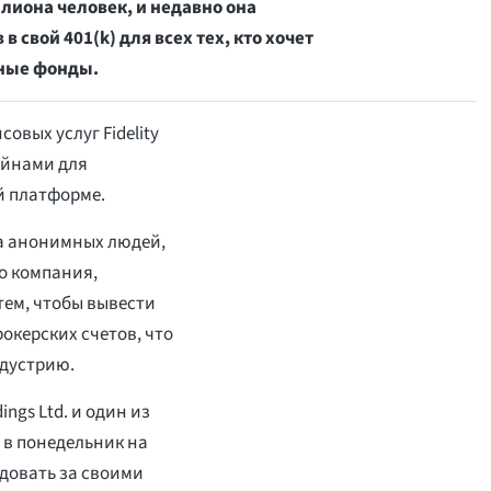
лиона человек, и недавно она
свой 401(k) для всех тех, кто хочет
нные фонды.
вых услуг Fidelity
ойнами для
й платформе.
 на анонимных людей,
о компания,
ем, чтобы вывести
окерских счетов, что
ндустрию.
ngs Ltd. и один из
 в понедельник на
едовать за своими