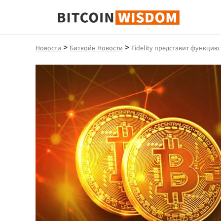
Биткойн Мудрость
>
>
Новости
Биткойн Новости
Fidelity представит функци