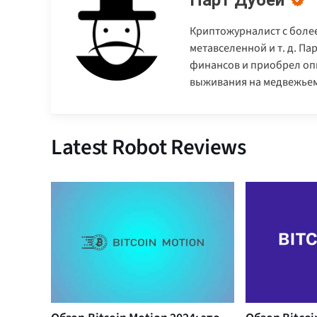
Криптожурналист с более
метавселенной и т. д. П
финансов и приобрел опы
выживания на медвежьем
Latest Robot Reviews