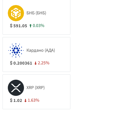
БНБ (БНБ)
0.03%
591.05
$
Кардано (АДА)
2.25%
0.200361
$
XRP (XRP)
1.63%
1.02
$