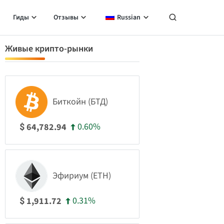
Гиды
Отзывы
Russian
Живые крипто-рынки
Биткойн (БТД)
0.60%
64,782.94
$
Эфириум (ETH)
0.31%
1,911.72
$