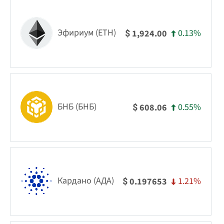
Эфириум (ETH)
0.13%
1,924.00
$
БНБ (БНБ)
0.55%
608.06
$
Кардано (АДА)
1.21%
0.197653
$