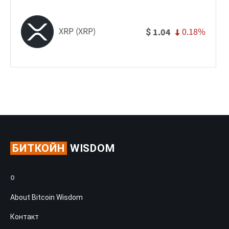
XRP (XRP)
0.18%
1.04
$
БИТКОЙН
WISDOM
О
About Bitcoin Wisdom
Контакт