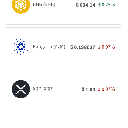
БНБ (БНБ)
0.25%
604.14
$
Кардано (АДА)
0.07%
0.198037
$
XRP (XRP)
0.07%
1.04
$