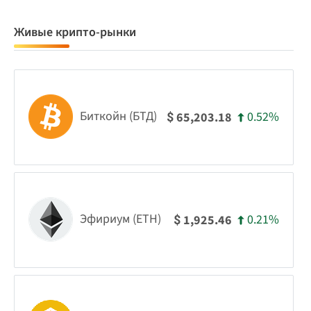
Живые крипто-рынки
Биткойн (БТД)
0.52%
65,203.18
$
Эфириум (ETH)
0.21%
1,925.46
$