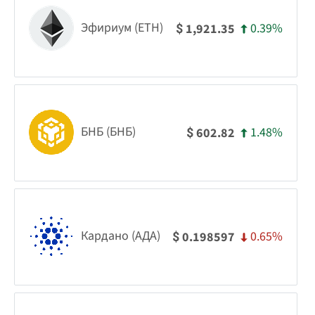
Эфириум (ETH)
0.39%
1,921.35
$
БНБ (БНБ)
1.48%
602.82
$
Кардано (АДА)
0.65%
0.198597
$