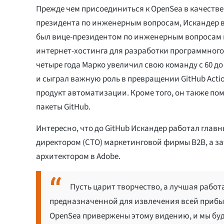
Прежде чем присоединиться к OpenSea в качестве
президента по инженерным вопросам, Искандер в
был вице-президентом по инженерным вопросам в
интернет-хостинга для разработки программного 
четыре года Марко увеличил свою команду с 60 до
и сыграл важную роль в превращении GitHub Acti
продукт автоматизации. Кроме того, он также по
пакеты GitHub.
Интересно, что до GitHub Искандер работал глав
директором (CTO) маркетинговой фирмы B2B, а з
архитектором в Adobe.
Пусть царит творчество, а лучшая работ
предназначенной для извлечения всей прибыл
OpenSea привержены этому видению, и мы буд