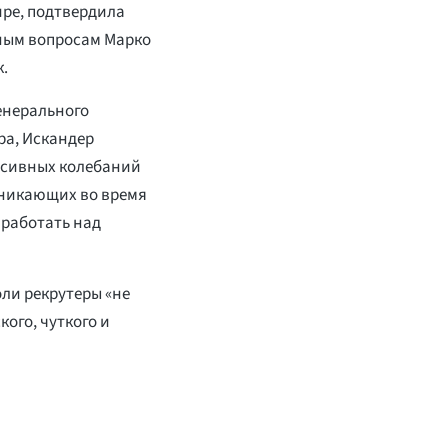
ире, подтвердила
ным вопросам Марко
.
енерального
ра, Искандер
нсивных колебаний
зникающих во время
 работать над
оли рекрутеры «не
кого, чуткого и