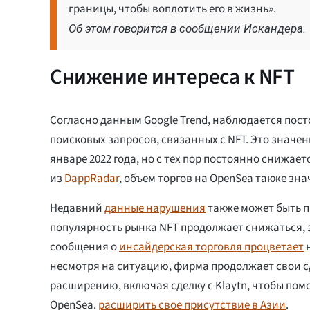
границы, чтобы воплотить его в жизнь».
Об этом говорится в сообщении Искандера.
Снижение интереса к NFT
Согласно данным Google Trend, наблюдается пос
поисковых запросов, связанных с NFT. Это значен
январе 2022 года, но с тех пор постоянно снижае
из
DappRadar
, объем торгов на OpenSea также зн
Недавний
данные нарушения
также может быть п
популярность рынка NFT продолжает снижаться, 
сообщения о
инсайдерская торговля процветает
н
несмотря на ситуацию, фирма продолжает свои с
расширению, включая сделку с Klaytn, чтобы пом
OpenSea.
расширить свое присутствие в Азии
.