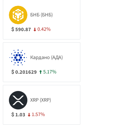
БНБ (БНБ)
0.42%
590.87
$
Кардано (АДА)
5.17%
0.201629
$
XRP (XRP)
1.57%
1.03
$