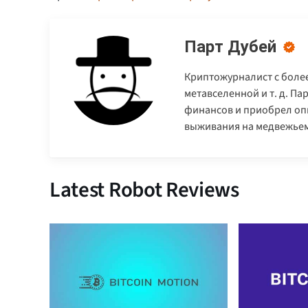
Парт Дубей
Криптожурналист с более
метавселенной и т. д. П
финансов и приобрел опы
выживания на медвежьем
Latest Robot Reviews