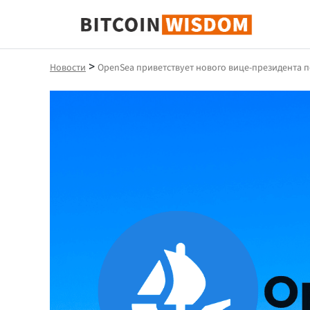
Биткойн Мудрость
>
Новости
OpenSea приветствует нового вице-президента п