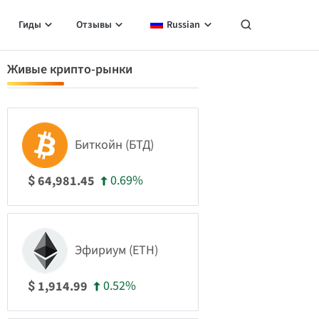
Гиды
Отзывы
Russian
Живые крипто-рынки
Биткойн (БТД)
0.69%
64,981.45
$
Эфириум (ETH)
0.52%
1,914.99
$