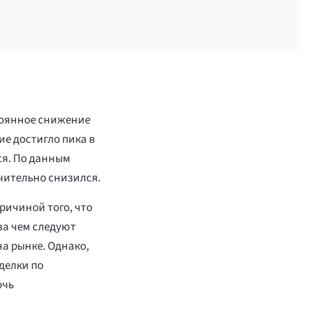
тоянное снижение
ие достигло пика в
тся. По данным
ачительно снизился.
ричиной того, что
за чем следуют
а рынке. Однако,
делки по
очь