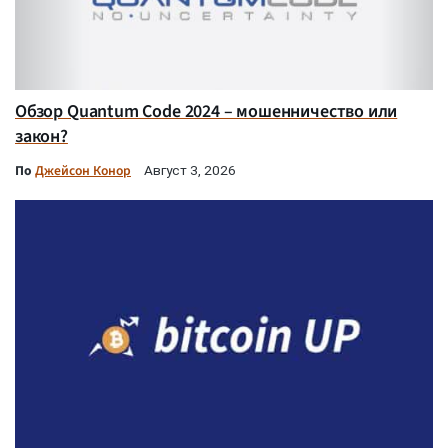
Обзор Quantum Code 2024 – мошенничество или
закон?
По
Джейсон Конор
Август 3, 2026