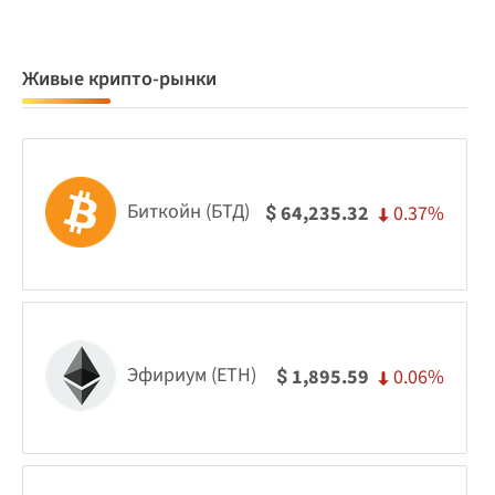
Живые крипто-рынки
Биткойн (БТД)
0.37%
64,235.32
$
Эфириум (ETH)
0.06%
1,895.59
$