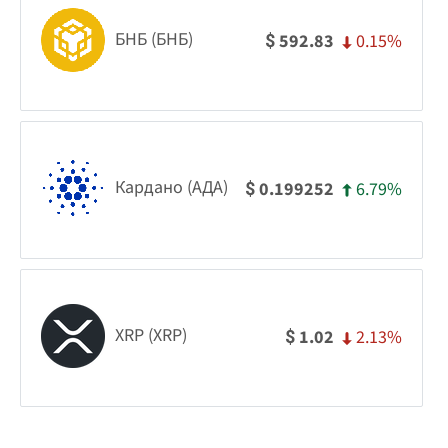
БНБ (БНБ)
0.15%
592.83
$
Кардано (АДА)
6.79%
0.199252
$
XRP (XRP)
2.13%
1.02
$