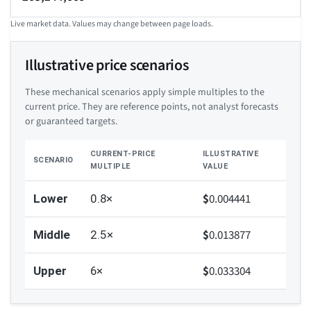
Live market data. Values may change between page loads.
Illustrative price scenarios
These mechanical scenarios apply simple multiples to the
current price. They are reference points, not analyst forecasts
or guaranteed targets.
CURRENT-PRICE
ILLUSTRATIVE
SCENARIO
MULTIPLE
VALUE
$
0.004441
Lower
0.8×
$
0.013877
Middle
2.5×
$
0.033304
Upper
6×