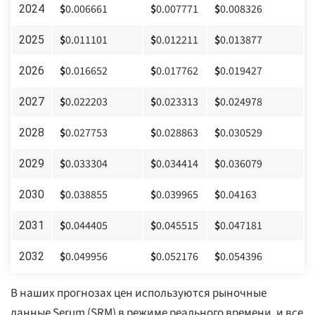
$
0.006661
$
0.007771
$
0.008326
2024
$
0.011101
$
0.012211
$
0.013877
2025
$
0.016652
$
0.017762
$
0.019427
2026
$
0.022203
$
0.023313
$
0.024978
2027
$
0.027753
$
0.028863
$
0.030529
2028
$
0.033304
$
0.034414
$
0.036079
2029
$
0.038855
$
0.039965
$
0.04163
2030
$
0.044405
$
0.045515
$
0.047181
2031
$
0.049956
$
0.052176
$
0.054396
2032
В наших прогнозах цен используются рыночные
данные Serum (SRM) в режиме реального времени, и все