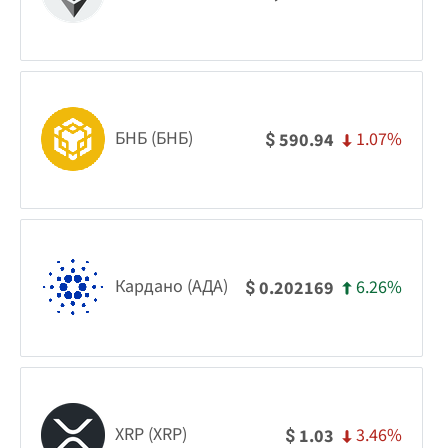
БНБ (БНБ)
1.07%
590.94
$
Кардано (АДА)
6.26%
0.202169
$
XRP (XRP)
3.46%
1.03
$