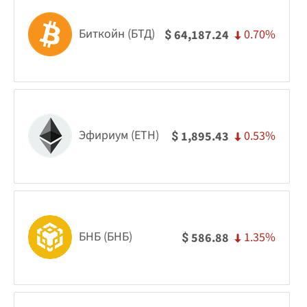
Биткойн (БТД)
0.70%
64,187.24
$
Эфириум (ETH)
0.53%
1,895.43
$
БНБ (БНБ)
1.35%
586.88
$