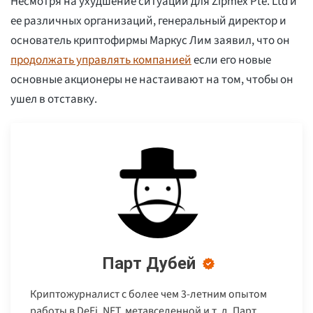
Несмотря на ухудшение ситуации для Zipmex Pte. Ltd и
ее различных организаций, генеральный директор и
основатель криптофирмы Маркус Лим заявил, что он
продолжать управлять компанией
если его новые
основные акционеры не настаивают на том, чтобы он
ушел в отставку.
Парт Дубей
Криптожурналист с более чем 3-летним опытом
работы в DeFi, NFT, метавселенной и т. д. Парт