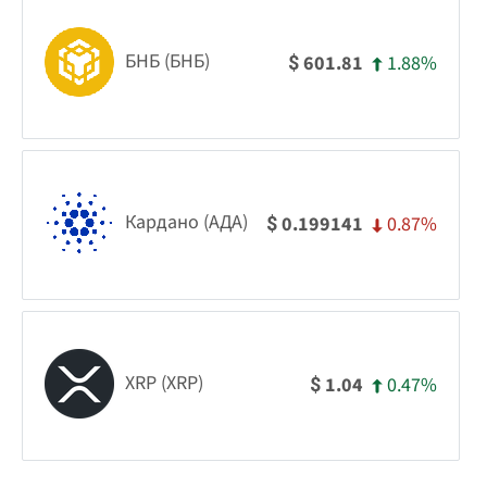
БНБ (БНБ)
1.88%
601.81
$
Кардано (АДА)
0.87%
0.199141
$
XRP (XRP)
0.47%
1.04
$