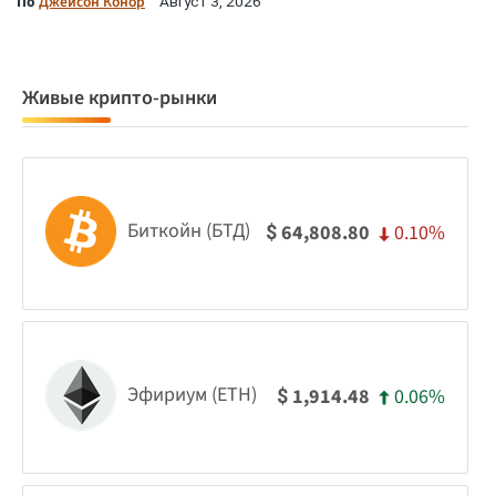
По
Джейсон Конор
Август 3, 2026
Живые крипто-рынки
Биткойн (БТД)
0.10%
64,808.80
$
Эфириум (ETH)
0.06%
1,914.48
$