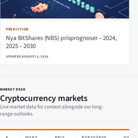
PREDICTION
Nya BitShares (NBS) prisprognoser – 2024,
2025 – 2030
UPDATED AUGUSTI 3, 2026
MARKET DESK
Cryptocurrency markets
Live market data for context alongside our long-
range outlooks.
#
MYNT
PRIS
BÖRSVÄRDE
VOLYM