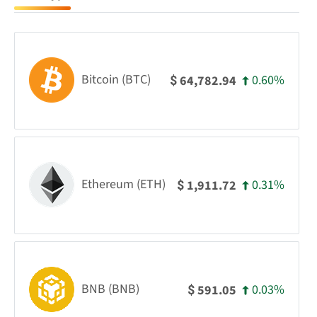
Bitcoin (BTC)
0.60%
64,782.94
$
Ethereum (ETH)
0.31%
1,911.72
$
BNB (BNB)
0.03%
591.05
$