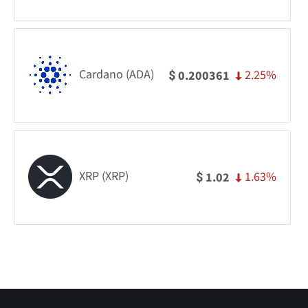
Cardano (ADA)
2.25%
0.200361
$
XRP (XRP)
1.63%
1.02
$