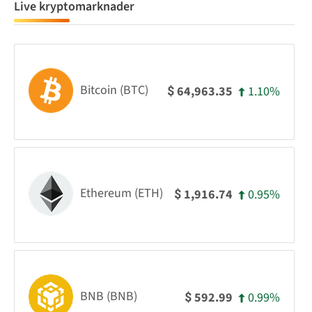
Live kryptomarknader
Bitcoin (BTC)
1.10%
64,963.35
$
Ethereum (ETH)
0.95%
1,916.74
$
BNB (BNB)
0.99%
592.99
$