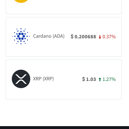
Cardano (ADA)
0.37%
0.200688
$
XRP (XRP)
1.27%
1.03
$