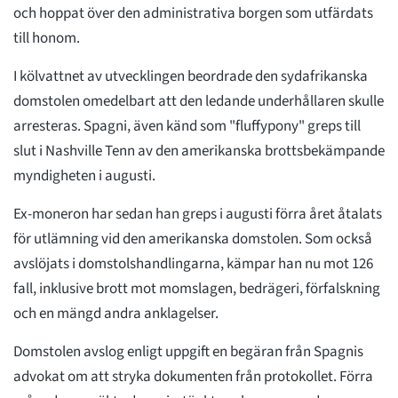
och hoppat över den administrativa borgen som utfärdats
till honom.
I kölvattnet av utvecklingen beordrade den sydafrikanska
domstolen omedelbart att den ledande underhållaren skulle
arresteras. Spagni, även känd som "fluffypony" greps till
slut i Nashville Tenn av den amerikanska brottsbekämpande
myndigheten i augusti.
Ex-moneron har sedan han greps i augusti förra året åtalats
för utlämning vid den amerikanska domstolen. Som också
avslöjats i domstolshandlingarna, kämpar han nu mot 126
fall, inklusive brott mot momslagen, bedrägeri, förfalskning
och en mängd andra anklagelser.
Domstolen avslog enligt uppgift en begäran från Spagnis
advokat om att stryka dokumenten från protokollet. Förra