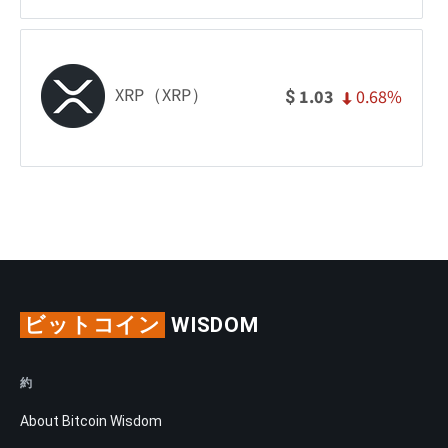
XRP（XRP）
0.68%
1.03
$
ビットコイン
WISDOM
約
About Bitcoin Wisdom