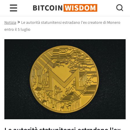
Saggezza Bitcoin
>
Notizia
Le autorità statunitensi estradano l'ex creatore di Monero
entro il 5 luglio