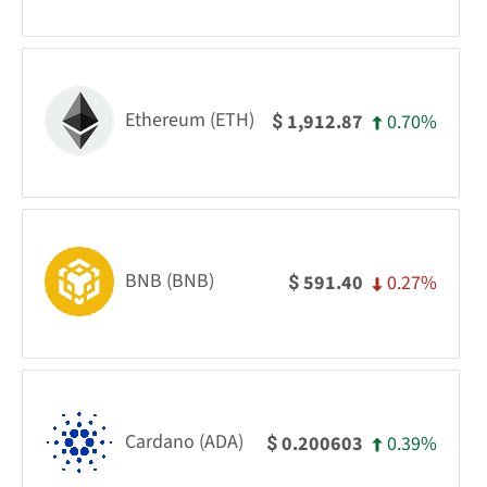
Ethereum (ETH)
0.70%
1,912.87
$
BNB (BNB)
0.27%
591.40
$
Cardano (ADA)
0.39%
0.200603
$