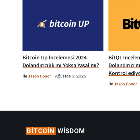
Bitcoin Up İncelemesi 2024:
BitQL İncelem
Dolandırıcılık mı Yoksa Yasal mı?
Dolandırıcı m
Kontrol ediy
İle
Jason Conor
Ağustos 3, 2026
İle
Jason Conor
BITCOIN
WISDOM