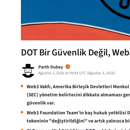
DOT Bir Güvenlik Değil, Web
Parth Dubey
Ağustos 3, 2026 at 09:43 UTC
(
Ağustos 3, 2026
)
Web3 Vakfı, Amerika Birleşik Devletleri Menku
(SEC) yönetim belirtecini dikkate almaması gere
güvenlik var.
Web3 Foundation Team'in baş hukuk yetkilisi 
tokeninin "değiştirildiğini" ve artık yalnızca bi