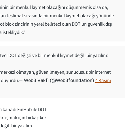
eninin bir menkul kıymet olacağını düşünmemiş olsa da,
dan teslimat sırasında bir menkul kıymet olacağı yönünde
t blok zincirinin yerel belirteci olan DOT'un güvenlik dışı
 istekliydik."
irteci DOT değişti ve bir menkul kıymet değil, bir yazılım!
 merkezi olmayan, güvenilmeyen, sunucusuz bir internet
ı duyurdu.
4 Kasım
— Web3 Vakfı (@Web3foundation)
h kanadı FinHub ile DOT
tartışmak için birkaç kez
değil, bir yazılım