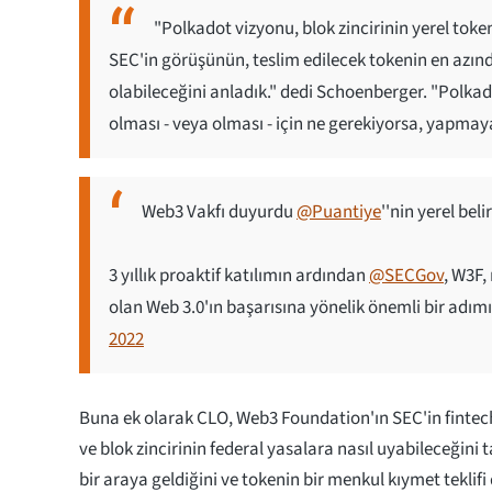
"Polkadot vizyonu, blok zincirinin yerel tok
SEC'in görüşünün, teslim edilecek tokenin en azın
olabileceğini anladık." dedi Schoenberger. "Polkado
olması - veya olması - için ne gerekiyorsa, yapmaya
Web3 Vakfı duyurdu
@Puantiye
''nin yerel bel
3 yıllık proaktif katılımın ardından
@SECGov
, W3F,
olan Web 3.0'ın başarısına yönelik önemli bir adım
2022
Buna ek olarak CLO, Web3 Foundation'ın SEC'in fintec
ve blok zincirinin federal yasalara nasıl uyabileceğini 
bir araya geldiğini ve tokenin bir menkul kıymet teklifi 