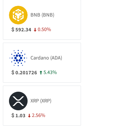
BNB (BNB)
0.50%
592.34
$
Cardano (ADA)
5.43%
0.201726
$
XRP (XRP)
2.56%
1.03
$