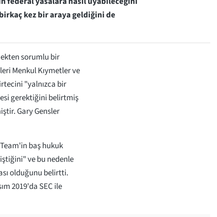
in federal yasalara nasıl uyabileceğini
birkaç kez bir araya geldiğini de
mekten sorumlu bir
leri Menkul Kıymetler ve
tecini "yalnızca bir
si gerektiğini belirtmiş
ştir. Gary Gensler
 Team'in baş hukuk
ştiğini" ve bu nedenle
ası olduğunu belirtti.
ım 2019'da SEC ile