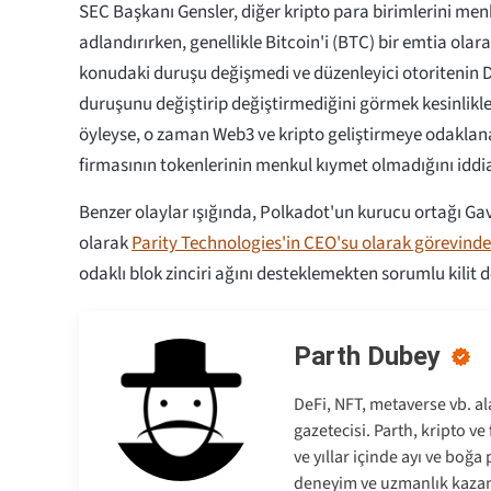
SEC Başkanı Gensler, diğer kripto para birimlerini men
adlandırırken, genellikle Bitcoin'i (BTC) bir emtia olar
konudaki duruşu değişmedi ve düzenleyici otoritenin
duruşunu değiştirip değiştirmediğini görmek kesinlikl
öyleyse, o zaman Web3 ve kripto geliştirmeye odaklana
firmasının tokenlerinin menkul kıymet olmadığını iddia 
Benzer olaylar ışığında, Polkadot'un kurucu ortağı G
olarak
Parity Technologies'in CEO'su olarak görevinde
odaklı blok zinciri ağını desteklemekten sorumlu kilit d
Parth Dubey
DeFi, NFT, metaverse vb. al
gazetecisi. Parth, kripto v
ve yıllar içinde ayı ve boğ
deneyim ve uzmanlık kazan