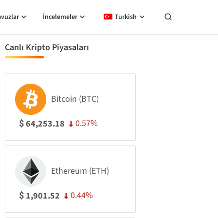
avuzlar
İncelemeler
Turkish
Canlı Kripto Piyasaları
Bitcoin (BTC)
0.57%
64,253.18
$
Ethereum (ETH)
0.44%
1,901.52
$