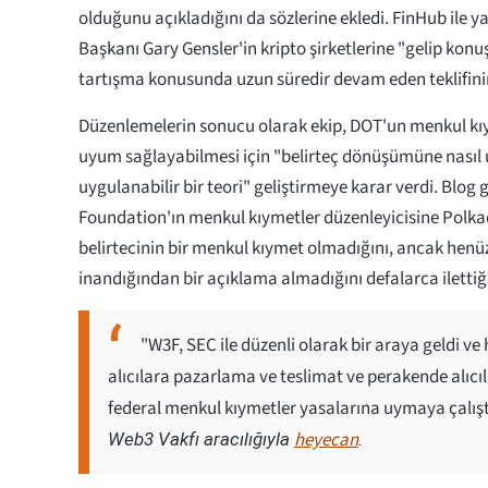
olduğunu açıkladığını da sözlerine ekledi. FinHub ile y
Başkanı Gary Gensler'in kripto şirketlerine "gelip kon
tartışma konusunda uzun süredir devam eden teklifinin
Düzenlemelerin sonucu olarak ekip, DOT'un menkul kı
uyum sağlayabilmesi için "belirteç dönüşümüne nasıl u
uygulanabilir bir teori" geliştirmeye karar verdi. Blog
Foundation'ın menkul kıymetler düzenleyicisine Polkad
belirtecinin bir menkul kıymet olmadığını, ancak henü
inandığından bir açıklama almadığını defalarca ilettiğ
"W3F, SEC ile düzenli olarak bir araya geldi ve h
alıcılara pazarlama ve teslimat ve perakende alıcıl
federal menkul kıymetler yasalarına uymaya çalışt
heyecan
Web3 Vakfı aracılığıyla
.