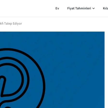
Ev
Fiyat Tahminleri
Kıl
kfı Talep Ediyor