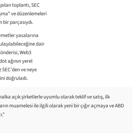
apılan toplantı, SEC
uşma" ve düzenlemeleri
 bir parçasıydı.
ymetler yasalarına
laşılabileceğine dair
 gönderisi, Web3
ot ağının yerel
z SEC'den ve neye
ini doğruladı.
alka açık şirketlerle uyumlu olarak teklif ve satış, ilk
arın muamelesi ile ilgili olarak yeni bir çığır açmaya ve ABD
ı."