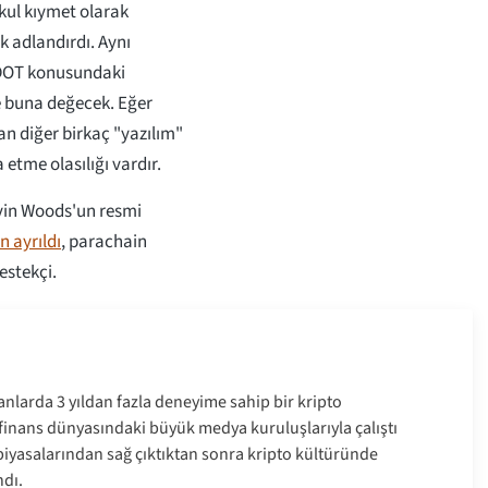
kul kıymet olarak
ak adlandırdı. Aynı
 DOT konusundaki
e buna değecek. Eğer
n diğer birkaç "yazılım"
etme olasılığı vardır.
avin Woods'un resmi
n ayrıldı
, parachain
estekçi.
anlarda 3 yıldan fazla deneyime sahip bir kripto
e finans dünyasındaki büyük medya kuruluşlarıyla çalıştı
a piyasalarından sağ çıktıktan sonra kripto kültüründe
dı.