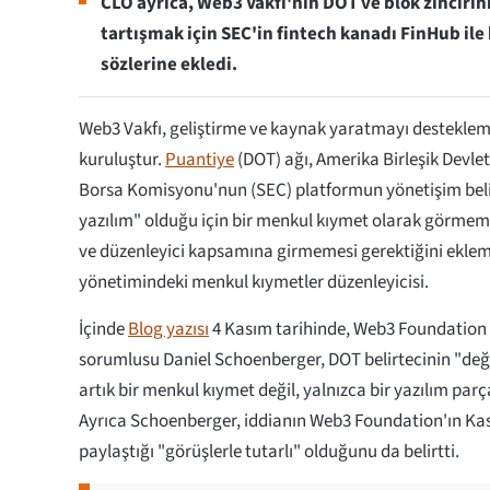
CLO ayrıca, Web3 Vakfı'nın DOT ve blok zincirin
tartışmak için SEC'in fintech kanadı FinHub ile 
sözlerine ekledi.
Web3 Vakfı, geliştirme ve kaynak yaratmayı destekle
kuruluştur.
Puantiye
(DOT) ağı, Amerika Birleşik Devlet
Borsa Komisyonu'nun (SEC) platformun yönetişim belir
yazılım" olduğu için bir menkul kıymet olarak görmeme
ve düzenleyici kapsamına girmemesi gerektiğini eklemi
yönetimindeki menkul kıymetler düzenleyicisi.
İçinde
Blog yazısı
4 Kasım tarihinde, Web3 Foundation
sorumlusu Daniel Schoenberger, DOT belirtecinin "deği
artık bir menkul kıymet değil, yalnızca bir yazılım parç
Ayrıca Schoenberger, iddianın Web3 Foundation'ın Kas
paylaştığı "görüşlerle tutarlı" olduğunu da belirtti.