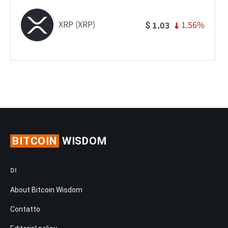
XRP (XRP)
1.56%
1.03
$
BITCOIN
WISDOM
DI
About Bitcoin Wisdom
Contatto