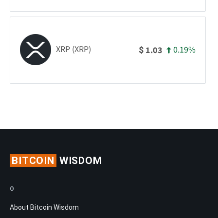
XRP (XRP)
0.19%
1.03
$
BITCOIN
WISDOM
O
About Bitcoin Wisdom