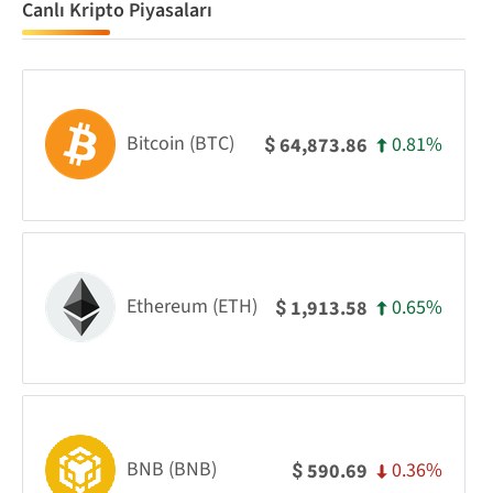
Canlı Kripto Piyasaları
Bitcoin (BTC)
0.81%
64,873.86
$
Ethereum (ETH)
0.65%
1,913.58
$
BNB (BNB)
0.36%
590.69
$