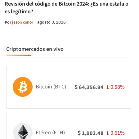
Revisión del código de Bitcoin 2024: ¿Es una estafa o
es legítimo?
Por
jason conor
agosto 3, 2026
Criptomercados en vivo
Bitcoin (BTC)
0.58%
64,356.94
$
Etéreo (ETH)
0.61%
1,903.48
$