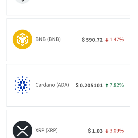
BNB (BNB)
1.47%
590.72
$
Cardano (ADA)
7.82%
0.205101
$
XRP (XRP)
3.09%
1.03
$