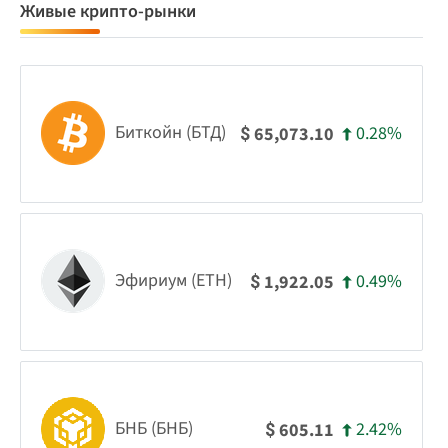
Живые крипто-рынки
Биткойн (БТД)
0.28%
65,073.10
$
Эфириум (ETH)
0.49%
1,922.05
$
БНБ (БНБ)
2.42%
605.11
$