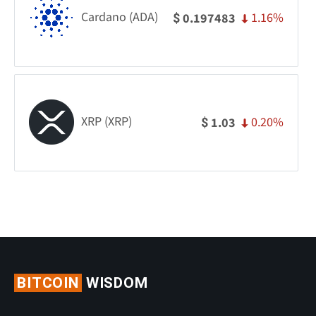
Cardano (ADA)
1.16%
0.197483
$
XRP (XRP)
0.20%
1.03
$
BITCOIN
WISDOM